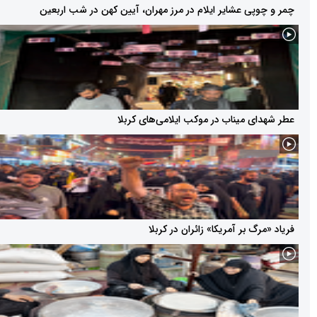
 چوپی عشایر ایلام در مرز مهران، آیین کهن در شب اربعین
هدای میناب در موکب ایلامی‌های کربلا
 «مرگ بر آمریکا» زائران در کربلا