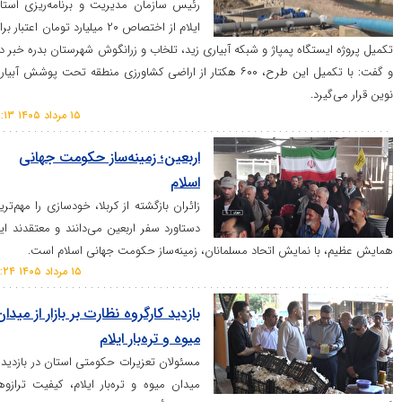
رئیس سازمان مدیریت و برنامه‌ریزی استان
ایلام از اختصاص ۲۰ میلیارد تومان اعتبار برای
ه ایستگاه پمپاژ و شبکه آبیاری زید، تلخاب و زرانگوش شهرستان بدره خبر داد
و گفت: با تکمیل این طرح، ۶۰۰ هکتار از اراضی کشاورزی منطقه تحت پوشش آبیاری
می‌گیرد.
۱۵ مرداد ۱۴۰۵ ۲۱:۱۳
اربعین؛ زمینه‌ساز حکومت جهانی
اسلام
زائران بازگشته از کربلا، خودسازی را مهم‌ترین
دستاورد سفر اربعین می‌دانند و معتقدند این
م، با نمایش اتحاد مسلمانان، زمینه‌ساز حکومت جهانی اسلام است.
۱۵ مرداد ۱۴۰۵ ۱۹:۲۴
بازدید کارگروه نظارت بر بازار از میدان
میوه و تره‌بار ایلام
مسئولان تعزیرات حکومتی استان در بازدید از
میدان میوه و تره‌بار ایلام، کیفیت ترازوها،