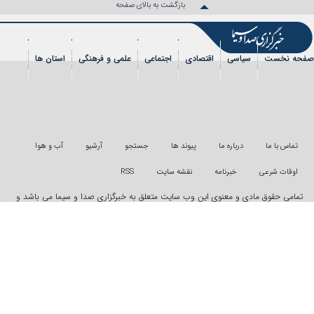
بازگشت به بالای صفحه
ت
سیاسی
اقتصادی
اجتماعی
علمی و فرهنگی
استان ها
ورزشی
عکس
فیلم
شهروندخبرنگار
رویداد
ا
درباره ما
پیوند ها
جستجو
آرشیو
آب و هوا
رعی
خبرنامه
نقشه سایت
RSS
وق مادی و معنوی این وب سایت متعلق به خبرگزاری صدا و سیما می باشد و
ر قانونی از آن پیگرد قانونی دارد
ولید:
"ایران سامانه"