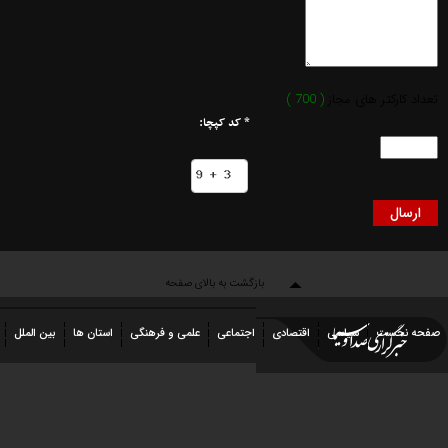
کارکتر های مجاز
( 700 )
* کد کپچا:
بازگشت به بالای صفحه
نخست
سیاسی
اقتصادی
اجتماعی
علمی و فرهنگی
استان ها
بین الملل
عکس
فیلم
شهروندخبرنگار
رویداد