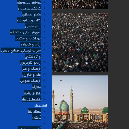
آموزش و پرورش
کودک و نوجوان
فضای مجازی
کتاب و مطبوعات
زبان فارسی
آموزش عالی، دانشگاه
بهداشت و سلامت
زنان و خانواده
میراث فرهنگی، صنایع دستی
و گردشگری
راديو تلويزيون
فرهنگ و هنر
علم و فناوری
فرهنگ عمومی
معارف
حج و زیارت
حماسه و ایثار
استان ها
استان ها
آبادان