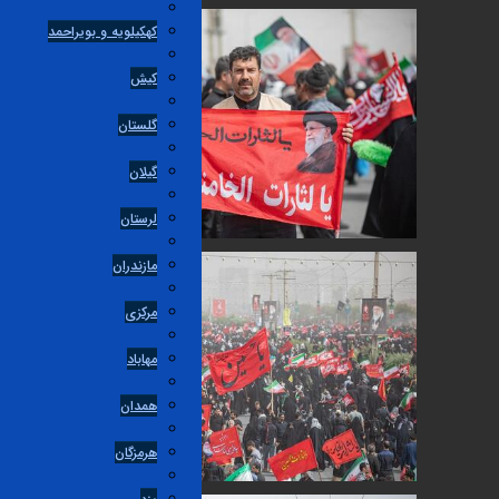
کهکیلویه و بویراحمد
کیش
گلستان
گیلان
لرستان
مازندران
مرکزی
مهاباد
همدان
هرمزگان