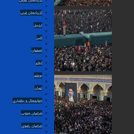
آذربایجان شرقی
آذربایجان غربی
اردبیل
البرز
اصفهان
ایلام
بوشهر
تهران
چهارمحال و بختیاری
خراسان جنوبی
خراسان رضوی