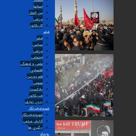
مستند
استانها
بین الملل
ورزشی
کاریکاتور
فیلم
فیلم
سیاسی
ورزشی
اجتماعی
علمی و فرهنگی
اقتصادی
قلم دوربین
عمومی
پادکست
خبریکاتور
بدون تعارف
شهروندخبرنگار
شهروندخبرنگار
گزارش مردمی
پیگیری ها
رویداد