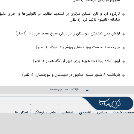
کارگروه آرد و نان استان مرکزی بر تشدید نظارت بر نانوایی‌ها و اجرای دقیق
سامانه «نانینو» تأکید کرد
(۱ نظر)
ارتش یمن نفتکش عربستان را در دریای سرخ هدف قرار داد
(۱ نظر)
نیم صفحه نخست روزنامه‌های ورزشی ۱۴ مرداد
(۱ نظر)
اروپا آماده پرداخت هزینه برای عبور از تنگه هرمز
(۱ نظر)
بازداشت ۸ شرور مسلح مشهور در سیستان و بلوچستان
(۱ نظر)
بازگشت به بالای صفحه
ه نخست
سیاسی
اقتصادی
اجتماعی
علمی و فرهنگی
استان ها
 الملل
ورزشی
عکس
فیلم
شهروندخبرنگار
رویداد