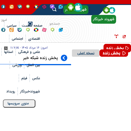
شهروند خبرنگار
شهروند خبرنگار
آرشیو
امروز:
صفحه نخست
سیاسی
۱۶
اقتصادی
اجتماعی
مرداد
پخش زنده
امروز:
۱۶ مرداد ۱۴۰۵
-
١١:٧:٥٥
۱۴۰۵
علمی و فرهنگی
استانها
پخش زنده
نسخه اصلی
پخش زنده شبکه خبر
-
بین الملل
ورزشی
١١:٧:٥٥
عکس
فیلم
شهروندخبرنگار
رویداد
Toggle
منوی سرویسها
igation