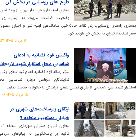
طرح های روستایی در بخش کن
معاون استاندار و فرماندار تهران از روند آخرین
وضعیت اقدامات مربوط به ایمن‌سازی و
 روستایی، رفع نقاط حادثه‌خیز، ساماندهی ابنیه فنی و اجرای مصوبات
ران به بخش کن بازدید کرد.
۱۶ مرداد ۱۴۰۵ ۱۰:۲۱
واکنش قوه قضائیه به ادعای
شناسایی محل استقرار شهید لاریجانی
مرکز رسانه قوه قضائیه اعلام کرد ادعای یکی از
نمایندگان مجلس درباره شناسایی محل
لی لاریجانی از طریق تماس تلفنی فرزندش با خانواده، صحت ندارد.
۱۵ مرداد ۱۴۰۵ ۱۵:۰۶
ارتقای زیرساخت‌های شهری در
خیابان دستغیب منطقه ۹
معاون فنی و عمرانی شهرداری منطقه ۹، با
تأکید بر پاسخگویی به پیام‌های مردمی،