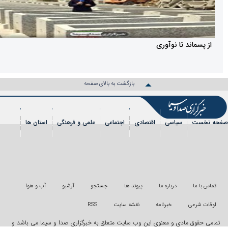
تا نوآوری
بازگشت به بالای صفحه
سیاسی
اقتصادی
اجتماعی
علمی و فرهنگی
استان ها
شی
عکس
فیلم
شهروندخبرنگار
رویداد
درباره ما
پیوند ها
جستجو
آرشیو
آب و هوا
خبرنامه
نقشه سایت
RSS
دی و معنوی این وب سایت متعلق به خبرگزاری صدا و سیما می باشد و