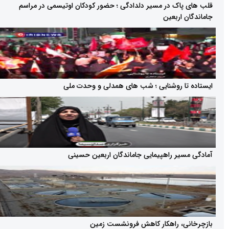
اک در مسیر دلدادگی ؛ حضور کودکان اوتیسمی در مراسم
 اربعین
ا روشنایی ؛ شب های همدلی و وحدت ملی
یر راهپیمایی جاماندگان اربعین حسینی
ی، راهکار کاهش فرونشست زمین